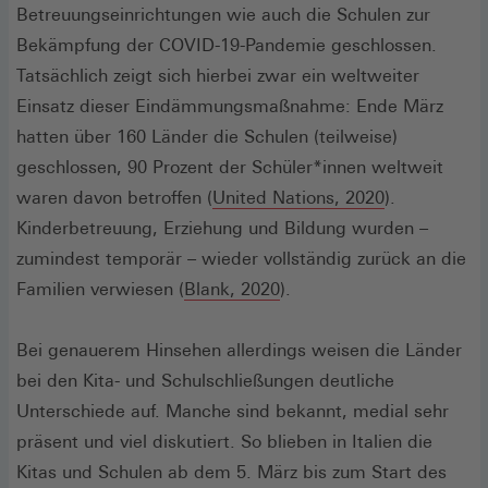
Betreuungseinrichtungen wie auch die Schulen zur
Bekämpfung der COVID-19-Pandemie geschlossen.
Tatsächlich zeigt sich hierbei zwar ein weltweiter
Einsatz dieser Eindämmungsmaßnahme: Ende März
hatten über 160 Länder die Schulen (teilweise)
geschlossen, 90 Prozent der Schüler*innen weltweit
(Öffnet
waren davon betroffen (
United Nations, 2020
).
in
Kinderbetreuung, Erziehung und Bildung wurden –
einem
zumindest temporär – wieder vollständig zurück an die
neuen
Familien verwiesen (
Blank, 2020
).
Fenster)
Bei genauerem Hinsehen allerdings weisen die Länder
bei den Kita- und Schulschließungen deutliche
Unterschiede auf. Manche sind bekannt, medial sehr
präsent und viel diskutiert. So blieben in Italien die
Kitas und Schulen ab dem 5. März bis zum Start des