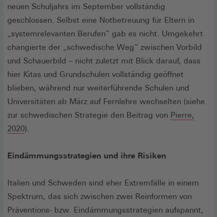
neuen Schuljahrs im September vollständig
geschlossen. Selbst eine Notbetreuung für Eltern in
„systemrelevanten Berufen“ gab es nicht. Umgekehrt
changierte der „schwedische Weg“ zwischen Vorbild
und Schauerbild – nicht zuletzt mit Blick darauf, dass
hier Kitas und Grundschulen vollständig geöffnet
blieben, während nur weiterführende Schulen und
Universitäten ab März auf Fernlehre wechselten (siehe
zur schwedischen Strategie den Beitrag von
Pierre,
(Öffnet
2020
).
in
einem
Eindämmungsstrategien und ihre Risiken
neuen
Fenster)
Italien und Schweden sind eher Extremfälle in einem
Spektrum, das sich zwischen zwei Reinformen von
Präventions- bzw. Eindämmungsstrategien aufspannt,