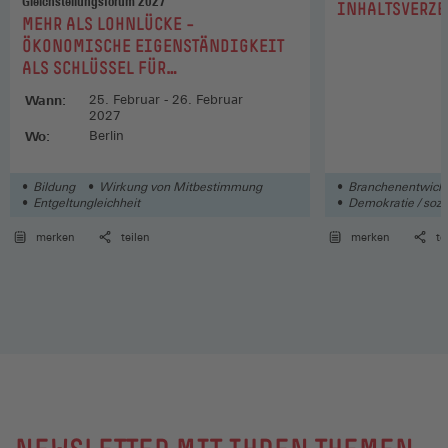
Gleichstellungsforum 2027
:
INHALTSVERZE
:
MEHR ALS LOHNLÜCKE –
ÖKONOMISCHE EIGENSTÄNDIGKEIT
ALS SCHLÜSSEL FÜR
GESCHLECHTERGLEICHHEIT
Wann:
25. Februar - 26. Februar
2027
Wo:
Berlin
Bildung
Wirkung von Mitbestimmung
Branchenentwick
Entgeltungleichheit
Demokratie / sozia
merken
teilen
merken
te