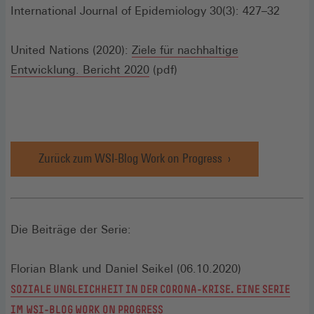
Fenster)
in
International Journal of Epidemiology 30(3): 427–32
ein
neu
United Nations (2020):
Ziele für nachhaltige
(Öffnet
Fen
Entwicklung. Bericht 2020
(pdf)
in
einem
neuen
Fenster)
Zurück zum WSI-Blog Work on Progress
Die Beiträge der Serie:
Florian Blank und Daniel Seikel (06.10.2020)
SOZIALE UNGLEICHHEIT IN DER CORONA-KRISE. EINE SERIE
IM WSI-BLOG WORK ON PROGRESS