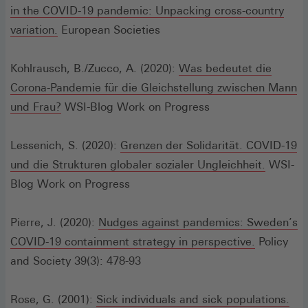
in the COVID-19 pandemic: Unpacking cross-country
(Öffnet
variation.
European Societies
in
einem
Kohlrausch, B./Zucco, A. (2020):
Was bedeutet die
neuen
Corona-Pandemie für die Gleichstellung zwischen Mann
Fenster)
und Frau?
WSI-Blog Work on Progress
Lessenich, S. (2020):
Grenzen der Solidarität. COVID-19
und die Strukturen globaler sozialer Ungleichheit.
WSI-
Blog Work on Progress
Pierre, J. (2020):
Nudges against pandemics: Sweden’s
(Öffnet
COVID-19 containment strategy in perspective.
Policy
in
and Society 39(3): 478-93
einem
neuen
(Öf
Rose, G. (2001):
Sick individuals and sick populations.