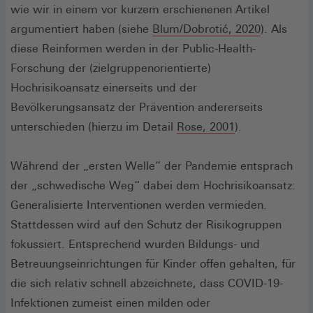
wie wir in einem vor kurzem erschienenen Artikel
(Öffnet
argumentiert haben (siehe
Blum/Dobrotić, 2020
). Als
in
diese Reinformen werden in der Public-Health-
einem
Forschung der (zielgruppenorientierte)
neuen
Hochrisikoansatz einerseits und der
Fenster)
Bevölkerungsansatz der Prävention andererseits
(Öffnet
unterschieden (hierzu im Detail
Rose, 2001
).
in
einem
Während der „ersten Welle“ der Pandemie entsprach
neuen
der „schwedische Weg“ dabei dem Hochrisikoansatz:
Fenster)
Generalisierte Interventionen werden vermieden.
Stattdessen wird auf den Schutz der Risikogruppen
fokussiert. Entsprechend wurden Bildungs- und
Betreuungseinrichtungen für Kinder offen gehalten, für
die sich relativ schnell abzeichnete, dass COVID-19-
Infektionen zumeist einen milden oder