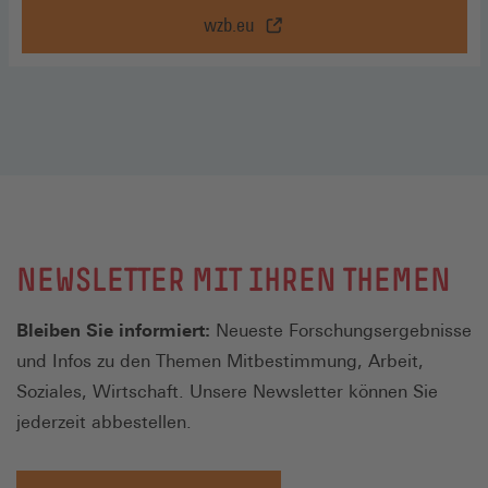
wzb.eu
Teilprojekt
Experimentaldaten,
wzb.eu
(Öffnet
in
einem
neuen
Fenster)
NEWSLETTER MIT IHREN THEMEN
Bleiben Sie informiert:
Neueste Forschungsergebnisse
und Infos zu den Themen Mitbestimmung, Arbeit,
Soziales, Wirtschaft. Unsere Newsletter können Sie
jederzeit abbestellen.