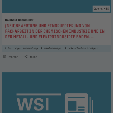
Quelle: HBS
Reinhard Bahnmüller
:
(NEU)BEWERTUNG UND EINGRUPPIERUNG VON
FACHARBEIT IN DER CHEMISCHEN INDUSTRIE UND IN
DER METALL- UND ELEKTROINDUSTRIE BADEN-
WÜRTTEMBERGS
Vermögensverteilung
Tarifverträge
Lohn / Gehalt / Entgelt
merken
teilen