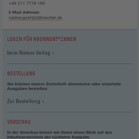
+49 211 7778 156
E-Mail Adresse:
nadine-goertz[at]boeckler.de
LOGIN FÜR ABONNENT*INNEN
(Öffnet
beim Nomos Verlag
in
einem
neuen
BESTELLUNG
Fenster)
Sie können unsere Zeitschrift abonnieren oder einzelnde
Ausgaben bestellen.
Zur Bestellung
VORSCHAU
In der Vorschau bieten wir Ihnen einen Blick auf das
Inhaltsverzeichnis der nächsten Ausgabe.