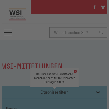
WSI
WSI
auf
auf
Facebook
Blue
(Öffnet
(Öffn
in
in
einem
eine
neuen
neue
Suchbegriff
Fenster)
Fenst
eingeben
WSI-MITTEILUNGEN
Bei Klick auf diese Schaltfläche
können Sie nach für Sie relevanten
Beiträgen filtern.
Ergebnisse filtern
Themen