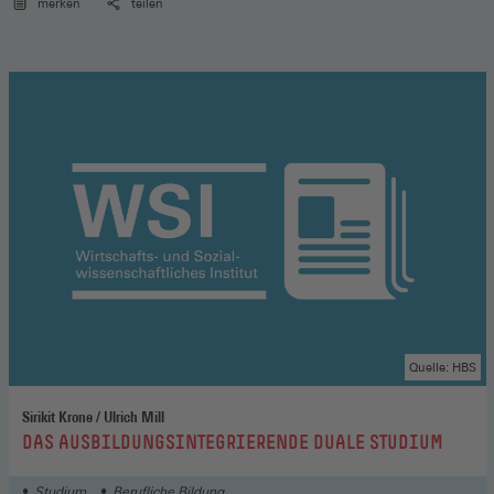
merken
teilen
Quelle: HBS
Sirikit Krone / Ulrich Mill
:
DAS AUSBILDUNGSINTEGRIERENDE DUALE STUDIUM
Studium
Berufliche Bildung