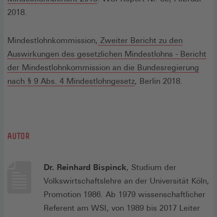
in
2018.
einem
neuen
Mindestlohnkommission,
Zweiter Bericht zu den
Fenster)
Auswirkungen des gesetzlichen Mindestlohns - Bericht
der Mindestlohnkommission an die Bundesregierung
(Öffnet
nach § 9 Abs. 4 Mindestlohngesetz
, Berlin 2018.
in
einem
neuen
Fenster)
AUTOR
Dr. Reinhard Bispinck
, Studium der
Volkswirtschaftslehre an der Universität Köln,
Promotion 1986. Ab 1979 wissenschaftlicher
Referent am WSI, von 1989 bis 2017 Leiter