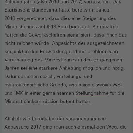
Kalenderjahre (also 2016 und 2017) vorgesehen. Das
Statistische Bundesamt hatte bereits im Januar
(Öffnet
2018
vorgerechnet
, dass dies eine Steigerung des
in
Mindestlohnes auf 9,19 Euro bedeutet. Bereits früh
einem
hatten die Gewerkschaften signalisiert, dass ihnen das
neuen
nicht reichen würde. Angesichts der ausgezeichneten
Fenster)
konjunkturellen Entwicklung und der problemlosen
Verarbeitung des Mindestlohnes in den vergangenen
Jahren sei eine stärkere Anhebung möglich und nötig.
Dafür sprachen sozial-, verteilungs- und
makroökonomische Gründe, wie beispielsweise WSI
(Öffnet
und IMK in einer gemeinsamen
Stellungnahme
für die
in
Mindestlohnkommission betont hatten.
einem
neuen
Ähnlich wie bereits bei der vorangegangenen
Fenster)
Anpassung 2017 ging man auch diesmal den Weg, die