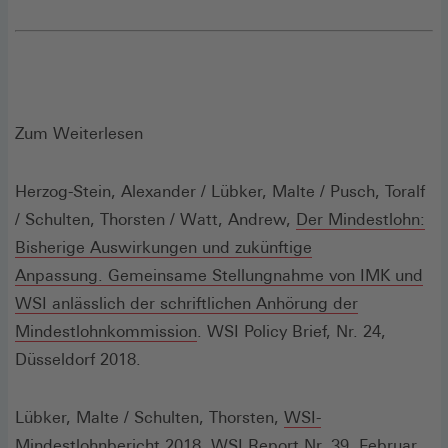
Zum Weiterlesen
Herzog-Stein, Alexander / Lübker, Malte / Pusch, Toralf
/ Schulten, Thorsten / Watt, Andrew,
Der Mindestlohn:
Bisherige Auswirkungen und zukünftige
Anpassung. Gemeinsame Stellungnahme von IMK und
WSI anlässlich der schriftlichen Anhörung der
(Öffnet
Mindestlohnkommission
. WSI Policy Brief, Nr. 24,
in
Düsseldorf 2018.
einem
neuen
Lübker, Malte / Schulten, Thorsten,
WSI-
Fenster)
(Öffnet
Mindestlohnbericht 2018
. WSI Report Nr. 39, Februar