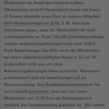
Mindestlohn als Anteil des mittleren Lohnes
(Medianlohn), erreicht Deutschland zurzeit mit knapp
47 Prozent allenfalls einen Platz im unteren Mittelfeld
(Öffnet
(
WSI-Mindestlohnbericht 2018
, S. 6). Nationale
in
Indikatoren zeigen, dass der Mindestlohn oft nicht
einem
existenzsichernd ist: Rund 192.000 Vollzeitbeschäftigte
neuen
erhalten Aufstockungsleistungen nach dem SGB II.
Fenster)
Nach Berechnungen das WSI reicht der Mindestlohn
bei einem vollzeitbeschäftigten Single in 16 von 20
Großstädten nicht aus, um ohne
Aufstockungsleistungen leben zu können. Besonders
problematisch sind die Auswirkungen auf die
Altersversorgung: Das Bundesarbeitsministerium hat
(Öffnet
noch kürzlich
konstatiert
, dass erst mit einem
in
Mindestlohn von 12,63 Euro ein Rentenanspruch
einem
oberhalb der Grundsicherung gesichert ist. „Wir sollten