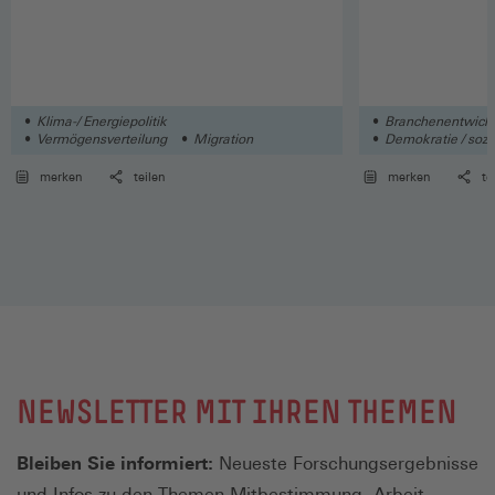
Klima-/ Energiepolitik
Branchenentwick
Vermögensverteilung
Migration
Demokratie / sozia
merken
teilen
merken
te
NEWSLETTER MIT IHREN THEMEN
Bleiben Sie informiert:
Neueste Forschungsergebnisse
und Infos zu den Themen Mitbestimmung, Arbeit,