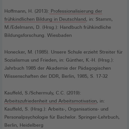
in
einem
Hoffmann, H. (2013):
Professionalisierung der
neuen
(Öffnet
frühkindlichen Bildung in Deutschland
, in: Stamm,
Fenster)
in
M./Edelmann, D. (Hrsg.): Handbuch frühkindliche
einem
Bildungsforschung. Wiesbaden
neuen
Fenster)
Honecker, M. (1985). Unsere Schule erzieht Streiter für
Sozialismus und Frieden, in: Günther, K.-H. (Hrsg.):
Jahrbuch 1985 der Akademie der Pädagogischen
Wissenschaften der DDR, Berlin, 1985, S. 17-32
Kauffeld, S./Schermuly, C.C. (2019):
(Öffnet
Arbeitszufriedenheit und Arbeitsmotivation
, in:
in
Kauffeld, S. (Hrsg.): Arbeits-, Organisations- und
einem
Personalpsychologie für Bachelor. Springer-Lehrbuch,
neuen
Berlin, Heidelberg