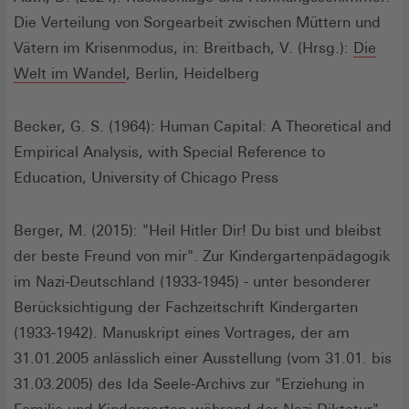
Die Verteilung von Sorgearbeit zwischen Müttern und
Vätern im Krisenmodus, in: Breitbach, V. (Hrsg.):
Die
(Öffnet
Welt im Wandel
, Berlin, Heidelberg
in
einem
Becker, G. S. (1964): Human Capital: A Theoretical and
neuen
Empirical Analysis, with Special Reference to
Fenster)
Education, University of Chicago Press
Berger, M. (2015): "Heil Hitler Dir! Du bist und bleibst
der beste Freund von mir". Zur Kindergartenpädagogik
im Nazi-Deutschland (1933-1945) - unter besonderer
Berücksichtigung der Fachzeitschrift Kindergarten
(1933-1942). Manuskript eines Vortrages, der am
31.01.2005 anlässlich einer Ausstellung (vom 31.01. bis
31.03.2005) des Ida Seele-Archivs zur "Erziehung in