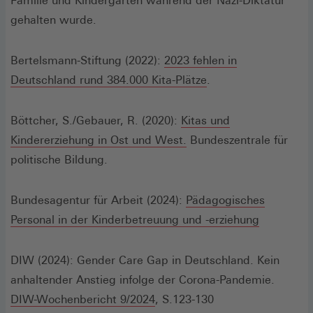
Familie und Kindergarten während der Nazi-Diktatur"
gehalten wurde.
Bertelsmann-Stiftung (2022):
2023 fehlen in
(Öffnet
Deutschland rund 384.000 Kita-Plätze
.
in
einem
Böttcher, S./Gebauer, R. (2020):
Kitas und
neuen
(Öffnet
Kindererziehung in Ost und West.
Bundeszentrale für
Fenster)
in
politische Bildung.
einem
neuen
Bundesagentur für Arbeit (2024):
Pädagogisches
Fenster)
Personal in der Kinderbetreuung und -erziehung
DIW (2024): Gender Care Gap in Deutschland. Kein
anhaltender Anstieg infolge der Corona-Pandemie.
(Öffnet
DIW-Wochenbericht 9/2024
, S.123-130