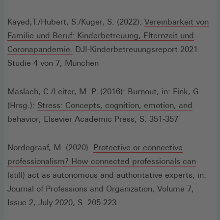
Fenster)
Kayed,T./Hubert, S./Kuger, S. (2022):
Vereinbarkeit von
Familie und Beruf: Kinderbetreuung, Elternzeit und
(Öffnet
Coronapandemie.
DJI-Kinderbetreuungsreport 2021.
in
Studie 4 von 7, München
einem
neuen
Maslach, C./Leiter, M. P. (2016): Burnout, in: Fink, G.
Fenster)
(Hrsg.):
Stress: Concepts, cognition, emotion, and
(Öffnet
behavior
, Elsevier Academic Press, S. 351-357
in
einem
Nordegraaf, M. (2020).
Protective or connective
neuen
professionalism? How connected professionals can
Fenster)
(Öffnet
(still) act as autonomous and authoritative experts
, in:
in
Journal of Professions and Organization, Volume 7,
einem
Issue 2, July 2020, S. 205-223
neuen