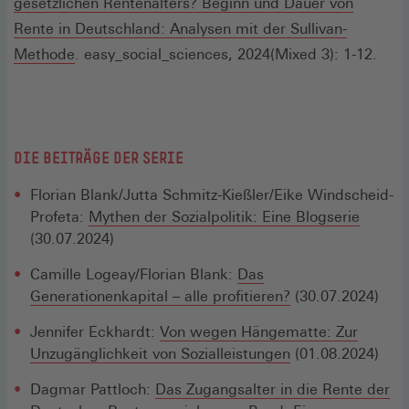
neuen
gesetzlichen Rentenalters? Beginn und Dauer von
Fenster)
Rente in Deutschland: Analysen mit der Sullivan-
(Öffnet
Methode
. easy_social_sciences, 2024(Mixed 3): 1-12.
in
einem
neuen
Fenster)
DIE BEITRÄGE DER SERIE
Florian Blank/Jutta Schmitz-Kießler/Eike Windscheid-
Profeta:
Mythen der Sozialpolitik: Eine Blogserie
(30.07.2024)
Camille Logeay/Florian Blank:
Das
Generationenkapital – alle profitieren?
(30.07.2024)
Jennifer Eckhardt:
Von wegen Hängematte: Zur
Unzugänglichkeit von Sozialleistungen
(01.08.2024)
Dagmar Pattloch:
Das Zugangsalter in die Rente der