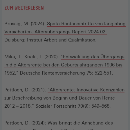
ZUM WEITERLESEN
Brussig, M. (2024).
Späte Renteneintritte von langjährig
(Öffnet
Versicherten. Altersübergangs-Report 2024-02.
in
Duisburg: Institut Arbeit und Qualifikation.
einem
neuen
Mika, T., Krickl, T. (2020).
"Entwicklung des Übergangs
Fenster)
in die Altersrente bei den Geburtsjahrgängen 1936 bis
(Öffnet
1952."
Deutsche Rentenversicherung 75: 522-551.
in
einem
Pattloch, D. (2021).
"Altersrente: Innovative Kennzahlen
neuen
zur Beschreibung von Beginn und Dauer von Rente
Fenster)
(Öffnet
2012 – 2018."
Sozialer Fortschritt 70(9): 549–568.
in
einem
Pattloch, D. (2024):
Was bringt die Anhebung des