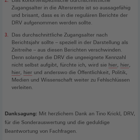
Das kohortenspezifische durchschnittliche
Zugangsalter in die Altersrente ist so aussagefähig
und brisant, dass es in die regulären Berichte der
DRV aufgenommen werden sollte.
Das durchschnittliche Zugangsalter nach
Berichtsjahr sollte – speziell in der Darstellung als
Zeitreihe – aus diesen Berichten verschwinden.
Denn solange die DRV die ungeeignete Kennzahl
(Öffnet
(Öff
nicht selbst aufgibt, fürchte ich, wird sie
hier
,
hier
,
(Öffnet
(Öffnet
in
in
hier
,
hier
und anderswo die Öffentlichkeit, Politik,
in
in
einem
ein
Medien und Wissenschaft weiter zu Fehlschlüssen
einem
einem
neuen
neue
verleiten.
neuen
neuen
Fenster)
Fens
Fenster)
Fenster)
Danksagung:
Mit herzlichem Dank an Tino Krickl, DRV,
für die Sonderauswertung und die geduldige
Beantwortung von Fachfragen.