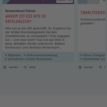
Systemrelevant Podcast
:
INHALTSVERZE
:
WARUM IST DIE AFD SO
Schwerpunktheft "
ERFOLGREICH?
gestalten"
Wie hat es die AfD geschafft, ihr Ergebnis bei
der letzten Bundestagswahl bei den
Zweitstimmen zu verdoppeln? Was dagegen
tun – und was nicht? Das hat das WSI in
einer aktuellen Studie untersucht. Bettina
Kohlrausch und Andreas Hövermann
sprechen darüber in einer neuen Folge.
Migration
Einkommensverteilung
Klima-/ Energiepol
Demokratie / soziale Partizipation
Demokratie / sozia
Rentenversicherun
merken
teilen
merken
te