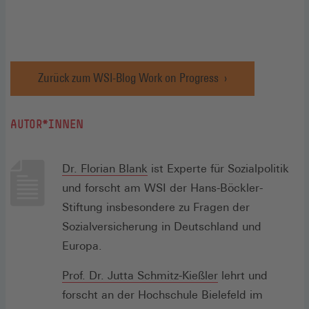
Zurück zum WSI-Blog Work on Progress
AUTOR*INNEN
Dr. Florian Blank
ist Experte für Sozialpolitik
und forscht am WSI der Hans-Böckler-
Stiftung insbesondere zu Fragen der
Sozialversicherung in Deutschland und
Europa.
(Öffnet
Prof. Dr. Jutta Schmitz-Kießler
lehrt und
in
forscht an der Hochschule Bielefeld im