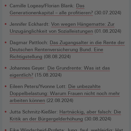
Camille Logeay/Florian Blank:
Das
Generationenkapital – alle profitieren?
(30.07.2024)
Jennifer Eckhardt:
Von wegen Hängematte: Zur
Unzugänglichkeit von Sozialleistungen
(01.08.2024)
Dagmar Pattloch:
Das Zugangsalter in die Rente der
Deutschen Rentenversicherung Bund. Eine
Richtigstellung
(08.08.2024)
Johannes Geyer:
Die Grundrente: Was ist das
eigentlich?
(15.08.2024)
Eileen Peters/Yvonne Lott:
Die unbezahlte
Doppelbelastung: Warum Frauen nicht noch mehr
arbeiten können
(22.08.2024)
Jutta Schmitz-Kießler:
Hartnäckig, aber falsch: Die
Kritik an der Bürgergelderhöhung
(30.08.2024)
Eike Windscheid-Profeta:
Jung, faul, wehleidig: Hat