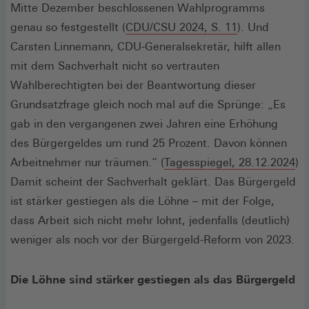
Mitte Dezember beschlossenen Wahlprogramms
(Öffnet
genau so festgestellt (
CDU/CSU 2024, S. 11
). Und
in
Carsten Linnemann, CDU-Generalsekretär, hilft allen
einem
mit dem Sachverhalt nicht so vertrauten
neuen
Wahlberechtigten bei der Beantwortung dieser
Fenster)
Grundsatzfrage gleich noch mal auf die Sprünge: „Es
gab in den vergangenen zwei Jahren eine Erhöhung
des Bürgergeldes um rund 25 Prozent. Davon können
(Ö
Arbeitnehmer nur träumen.“ (
Tagesspiegel, 28.12.2024
)
in
Damit scheint der Sachverhalt geklärt. Das Bürgergeld
ei
ist stärker gestiegen als die Löhne – mit der Folge,
ne
dass Arbeit sich nicht mehr lohnt, jedenfalls (deutlich)
Fe
weniger als noch vor der Bürgergeld-Reform von 2023.
Die Löhne sind stärker gestiegen als das Bürgergeld