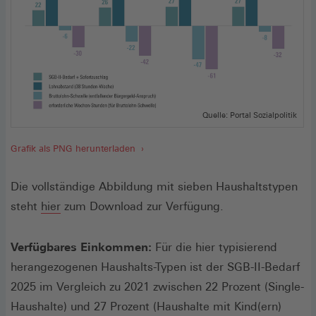
Quelle: Portal Sozialpolitik
Grafik als PNG herunterladen
Die vollständige Abbildung mit sieben Haushaltstypen
(Öffnet
steht
hier
zum Download zur Verfügung.
in
einem
Verfügbares Einkommen:
Für die hier typisierend
neuen
herangezogenen Haushalts-Typen ist der SGB-II-Bedarf
Fenster)
2025 im Vergleich zu 2021 zwischen 22 Prozent (Single-
Haushalte) und 27 Prozent (Haushalte mit Kind(ern)