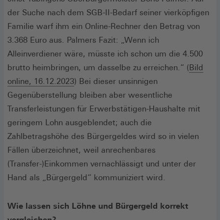
der Suche nach dem SGB-II-Bedarf seiner vierköpfigen
Familie warf ihm ein Online-Rechner den Betrag von
3.368 Euro aus. Palmers Fazit: „Wenn ich
Alleinverdiener wäre, müsste ich schon um die 4.500
brutto heimbringen, um dasselbe zu erreichen.“ (
Bild
(Öffnet
online, 16.12.2023
) Bei dieser unsinnigen
in
Gegenüberstellung bleiben aber wesentliche
einem
Transferleistungen für Erwerbstätigen-Haushalte mit
neuen
geringem Lohn ausgeblendet; auch die
Fenster)
Zahlbetragshöhe des Bürgergeldes wird so in vielen
Fällen überzeichnet, weil anrechenbares
(Transfer-)Einkommen vernachlässigt und unter der
Hand als „Bürgergeld“ kommuniziert wird.
Wie lassen sich Löhne und Bürgergeld korrekt
vergleichen?