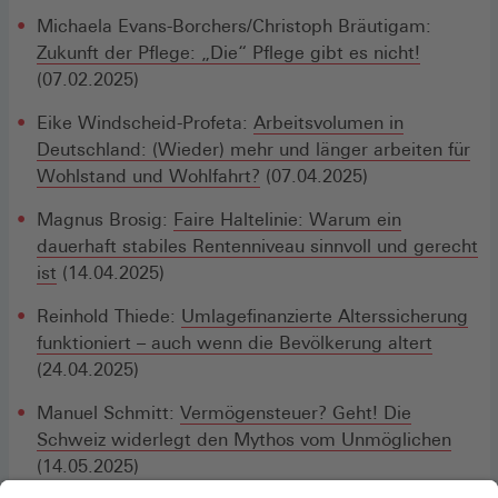
Michaela Evans-Borchers/Christoph Bräutigam:
Zukunft der Pflege: „Die“ Pflege gibt es nicht!
(07.02.2025)
Eike Windscheid-Profeta:
Arbeitsvolumen in
Deutschland: (Wieder) mehr und länger arbeiten für
Wohlstand und Wohlfahrt?
(07.04.2025)
Magnus Brosig:
Faire Haltelinie: Warum ein
dauerhaft stabiles Rentenniveau sinnvoll und gerecht
ist
(14.04.2025)
Reinhold Thiede:
Umlagefinanzierte Alterssicherung
funktioniert – auch wenn die Bevölkerung altert
(24.04.2025)
Manuel Schmitt:
Vermögensteuer? Geht! Die
Schweiz widerlegt den Mythos vom Unmöglichen
(14.05.2025)