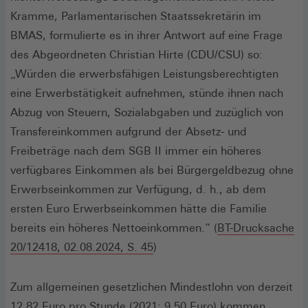
Kramme, Parlamentarischen Staatssekretärin im
BMAS, formulierte es in ihrer Antwort auf eine Frage
des Abgeordneten Christian Hirte (CDU/CSU) so:
„Würden die erwerbsfähigen Leistungsberechtigten
eine Erwerbstätigkeit aufnehmen, stünde ihnen nach
Abzug von Steuern, Sozialabgaben und zuzüglich von
Transfereinkommen aufgrund der Absetz- und
Freibeträge nach dem SGB II immer ein höheres
verfügbares Einkommen als bei Bürgergeldbezug ohne
Erwerbseinkommen zur Verfügung, d. h., ab dem
ersten Euro Erwerbseinkommen hätte die Familie
bereits ein höheres Nettoeinkommen.“ (
BT-Drucksache
(Öffnet
20/12418, 02.08.2024, S. 45
)
in
einem
Zum allgemeinen gesetzlichen Mindestlohn von derzeit
neuen
12,82 Euro pro Stunde (2021: 9,50 Euro) kommen