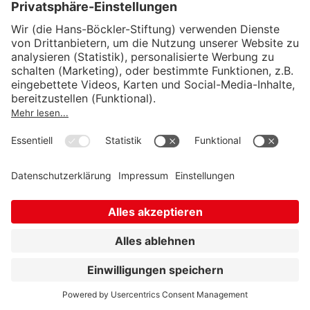
Heinz Rothgang:
Mythen in der Pflegeversicherung
(22.05.2025)
Eike Windscheid-Profeta:
Alt, krank, weiblich:
Abwertung im Betrieb verhindert die Ausschöpfung
von Erwerbspotenzialen
(05.02.2026)
René Böhme/Irene Dingeldey:
Mythos der
Sozialpolitik: Die Rückkehr des „arbeitsunwilligen
Arbeitslosen“
(09.03.2026)
Michael Simon:
Gibt es in deutschen
Krankenhäusern im internationalen Vergleich viel
Pflegepersonal?
(21.04.2026)
weitere Beiträge in Vorbereitung
Zentrale Thesen und Argumente im Überblick