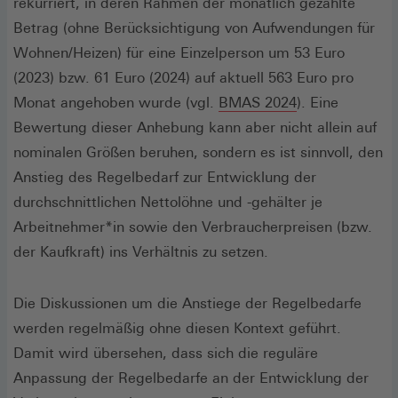
rekurriert, in deren Rahmen der monatlich gezahlte
Betrag (ohne Berücksichtigung von Aufwendungen für
Wohnen/Heizen) für eine Einzelperson um 53 Euro
(2023) bzw. 61 Euro (2024) auf aktuell 563 Euro pro
(Öffnet
Monat angehoben wurde (vgl.
BMAS 2024
). Eine
in
Bewertung dieser Anhebung kann aber nicht allein auf
einem
nominalen Größen beruhen, sondern es ist sinnvoll, den
neuen
Anstieg des Regelbedarf zur Entwicklung der
Fenster)
durchschnittlichen Nettolöhne und -gehälter je
Arbeitnehmer*in sowie den Verbraucherpreisen (bzw.
der Kaufkraft) ins Verhältnis zu setzen.
Die Diskussionen um die Anstiege der Regelbedarfe
werden regelmäßig ohne diesen Kontext geführt.
Damit wird übersehen, dass sich die reguläre
Anpassung der Regelbedarfe an der Entwicklung der