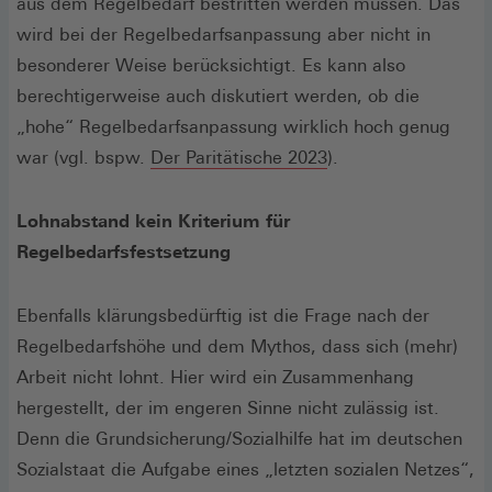
aus dem Regelbedarf bestritten werden müssen. Das
wird bei der Regelbedarfsanpassung aber nicht in
besonderer Weise berücksichtigt. Es kann also
berechtigerweise auch diskutiert werden, ob die
„hohe“ Regelbedarfsanpassung wirklich hoch genug
(Öffnet
war (vgl. bspw.
Der Paritätische 2023
).
in
einem
Lohnabstand kein Kriterium für
neuen
Regelbedarfsfestsetzung
Fenster)
Ebenfalls klärungsbedürftig ist die Frage nach der
Regelbedarfshöhe und dem Mythos, dass sich (mehr)
Arbeit nicht lohnt. Hier wird ein Zusammenhang
hergestellt, der im engeren Sinne nicht zulässig ist.
Denn die Grundsicherung/Sozialhilfe hat im deutschen
Sozialstaat die Aufgabe eines „letzten sozialen Netzes“,