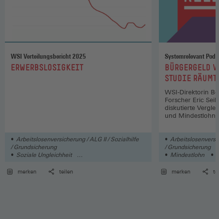
WSI Verteilungsbericht 2025
Systemrelevant Podc
:
:
ERWERBSLOSIGKEIT
BÜRGERGELD V
STUDIE RÄUMT
WSI-Direktorin Be
Forscher Eric Seils
diskutierte Vergle
und Mindestlohn.
Arbeitslosenversicherung / ALG II / Sozialhilfe
Arbeitslosenversic
/ Grundsicherung
/ Grundsicherung
Soziale Ungleichheit
Mindestlohn
S
Soziale Sicherungssysteme
merken
teilen
merken
te