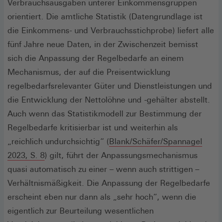
Verbrauchsausgaben unterer Einkommensgruppen
orientiert. Die amtliche Statistik (Datengrundlage ist
die Einkommens- und Verbrauchsstichprobe) liefert alle
fünf Jahre neue Daten, in der Zwischenzeit bemisst
sich die Anpassung der Regelbedarfe an einem
Mechanismus, der auf die Preisentwicklung
regelbedarfsrelevanter Güter und Dienstleistungen und
die Entwicklung der Nettolöhne und -gehälter abstellt.
Auch wenn das Statistikmodell zur Bestimmung der
Regelbedarfe kritisierbar ist und weiterhin als
„reichlich undurchsichtig“ (
Blank/Schäfer/Spannagel
(Öffnet
2023, S. 8
) gilt, führt der Anpassungsmechanismus
in
quasi automatisch zu einer – wenn auch strittigen –
einem
Verhältnismäßigkeit. Die Anpassung der Regelbedarfe
neuen
erscheint eben nur dann als „sehr hoch“, wenn die
Fenster)
eigentlich zur Beurteilung wesentlichen