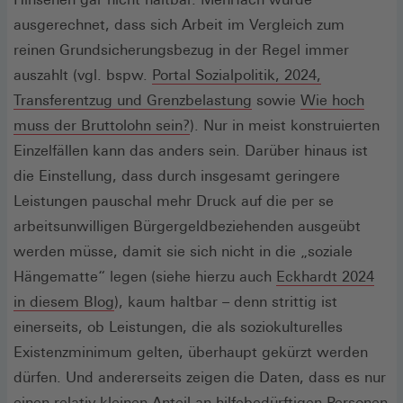
ausgerechnet, dass sich Arbeit im Vergleich zum
reinen Grundsicherungsbezug in der Regel immer
auszahlt (vgl. bspw.
Portal Sozialpolitik, 2024,
(Öffnet
Transferentzug und Grenzbelastung
sowie
Wie hoch
(Öffnet
in
muss der Bruttolohn sein?
). Nur in meist konstruierten
in
einem
Einzelfällen kann das anders sein. Darüber hinaus ist
einem
neuen
die Einstellung, dass durch insgesamt geringere
neuen
Fenster)
Leistungen pauschal mehr Druck auf die per se
Fenster)
arbeitsunwilligen Bürgergeldbeziehenden ausgeübt
werden müsse, damit sie sich nicht in die „soziale
Hängematte“ legen (siehe hierzu auch
Eckhardt 2024
(Öffnet
in diesem Blog
), kaum haltbar – denn strittig ist
in
einerseits, ob Leistungen, die als soziokulturelles
einem
Existenzminimum gelten, überhaupt gekürzt werden
neuen
dürfen. Und andererseits zeigen die Daten, dass es nur
Fenster)
einen relativ kleinen Anteil an hilfebedürftigen Personen