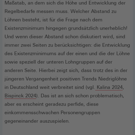
in
Maßstab, an dem sich die Höhe und Entwicklung der
einem
Regelbedarfe messen muss. Welcher Abstand zu
neuen
Löhnen besteht, ist für die Frage nach dem
Fenster)
Existenzminimum hingegen grundsätzlich unerheblich!
Und wenn dieser Abstand schon diskutiert wird, sind
immer zwei Seiten zu berücksichtigen: die Entwicklung
des Existenzminimums auf der einen und die der Löhne
sowie speziell der unteren Lohngruppen auf der
anderen Seite. Hierbei zeigt sich, dass trotz des in der
jüngeren Vergangenheit positiven Trends Niedriglöhne
(Öffn
in Deutschland weit verbreitet sind (vgl.
Kalina 2024
,
(Öffnet
in
Bispinck 2024
). Das ist an sich schon problematisch,
in
eine
aber es erscheint geradezu perfide, diese
einem
neue
einkommensschwachen Personengruppen
neuen
Fenst
gegeneinander auszuspielen.
Fenster)