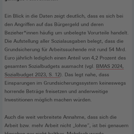
Ein Blick in die Daten zeigt deutlich, dass es sich bei
den Angriffen auf das Bürgergeld und deren
Bezieher*innen häufig um unbelegte Vorurteile handelt.
Die Aufstellung aller Sozialausgaben belegt, dass die
Grundsicherung für Arbeitssuchende mit rund 54 Mrd.
Euro jährlich lediglich einen Anteil von 4,2 Prozent des
gesamten Sozialbudgets ausmacht (vgl.
BMAS 2024,
(Öffnet
Sozialbudget 2023, S. 12
). Das legt nahe, dass
in
Einsparungen im Grundsicherungssystem keineswegs
einem
horrende Beträge freisetzen und anderweitige
neuen
Investitionen möglich machen würden.
Fenster)
Auch die weit verbreitete Annahme, dass sich die
Arbeit bzw. mehr Arbeit nicht „lohne“, ist bei genauem
Hinsehen gar nicht haltbar. Mehrfach wurde