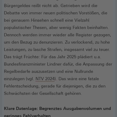
Bürgergeldes reißt nicht ab. Getrieben wird die
Debatte von immer neuen politischen Vorstößen, die
bei genauem Hinsehen schnell eine Vielzahl
populistischer Thesen, aber wenig Fakten beinhalten.
Dennoch werden immer wieder alle Register gezogen,
um den Bezug zu denunzieren. Zu verlockend, zu hohe
Leistungen, zu lasche Strafen, insgesamt viel zu teuer.
Das trägt Früchte: Für das Jahr 2025 plädiert u.a.
Bundesfinanzminister Lindner dafür, die Anpassung der
Regelbedarfe auszusetzen und eine Nullrunde
(Öffnet
einzulegen (vgl.
NTV 2024
). Das wäre eine fatale
in
Fehlentscheidung, gerade für diejenigen, die zu den
einem
Schwächsten der Gesellschaft gehören.
neuen
Fenster)
Klare Datenlage: Begrenztes Ausgabenvolumen und
geringes Fehlverhalten