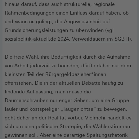
hinaus darauf, dass auch strukturelle, regionale
Rahmenbedingungen einen Einfluss darauf haben, ob
und wann es gelingt, die Angewiesenheit auf
Grundsicherungsleistungen zu überwinden (vgl.
(Öff
sozialpolitik-aktuell.de 2024, Verweildauern im SGB II
).
in
ein
Die freie Wahl, ihre Bedürftigkeit durch die Aufnahme
neu
von Arbeit jederzeit zu beenden, dürfte daher nur dem
Fens
kleinsten Teil der Bürgergeldbezieher*innen
offenstehen. Die in der aktuellen Debatte häufig zu
findende Auffassung, man müsse die
Daumenschrauben nur enger ziehen, um eine Gruppe
fauler und kostspieliger „Taugenichtse“ zu bewegen,
geht daher an der Realität vorbei. Vielmehr handelt es
sich um eine politische Strategie, die Wählerstimmen
gewinnen soll. Aber eine derartige Spaltungsrhetorik