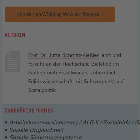
Zurück zum WSI-Blog Work on Progress
AUTORIN
(Öffnet
Prof. Dr. Jutta Schmitz-Kießler
lehrt und
in
forscht an der Hochschule Bielefeld im
einem
Fachbereich Sozialwesen, Lehrgebiet
neuen
Politikwissenschaft mit Schwerpunkt auf
Fenster)
Sozialpolitik.
ZUGEHÖRIGE THEMEN
Arbeitslosenversicherung / ALG II / Sozialhilfe /
Soziale Ungleichheit
Soziale Sicherungssysteme