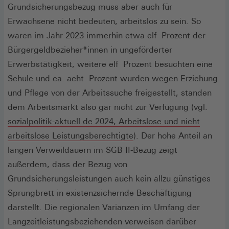
in
Grundsicherungsbezug muss aber auch für
eine
Erwachsene nicht bedeuten, arbeitslos zu sein. So
neue
waren im Jahr 2023 immerhin etwa elf Prozent der
Fenst
Bürgergeldbezieher*innen in ungeförderter
Erwerbstätigkeit, weitere elf Prozent besuchten eine
Schule und ca. acht Prozent wurden wegen Erziehung
und Pflege von der Arbeitssuche freigestellt, standen
dem Arbeitsmarkt also gar nicht zur Verfügung (vgl.
sozialpolitik-aktuell.de 2024, Arbeitslose und nicht
(Öffnet
arbeitslose Leistungsberechtigte
). Der hohe Anteil an
in
langen Verweildauern im SGB II-Bezug zeigt
einem
außerdem, dass der Bezug von
neuen
Grundsicherungsleistungen auch kein allzu günstiges
Fenster)
Sprungbrett in existenzsichernde Beschäftigung
darstellt. Die regionalen Varianzen im Umfang der
Langzeitleistungsbeziehenden verweisen darüber