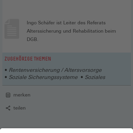
Ingo Schäfer ist Leiter des Referats
Alterssicherung und Rehabilitation beim
DGB.
ZUGEHÖRIGE THEMEN
Rentenversicherung / Altersvorsorge
Soziale Sicherungssysteme
Soziales
merken
teilen