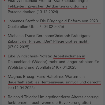
Eike Windscheid-Profeta:
Krankheitsbedingte
Fehlzeiten: Zwischen Bettkanten und dünnen
Personaldecken
(13.12.2024)
Johannes Steffen:
Die Bürgergeld-Reform von 2023 –
Quelle allen Übels?
(04.02.2025)
Michaela Evans-Borchers/Christoph Bräutigam:
Zukunft der Pflege: „Die“ Pflege gibt es nicht!
(07.02.2025)
Eike Windscheid-Profeta:
Arbeitsvolumen in
Deutschland: (Wieder) mehr und länger arbeiten für
Wohlstand und Wohlfahrt?
(07.04.2025)
Magnus Brosig:
Faire Haltelinie: Warum ein
dauerhaft stabiles Rentenniveau sinnvoll und gerecht
ist
(14.04.2025)
Reinhold Thiede:
Umlagefinanzierte Alterssicherung
funktioniert – auch wenn die Bevölkerung altert