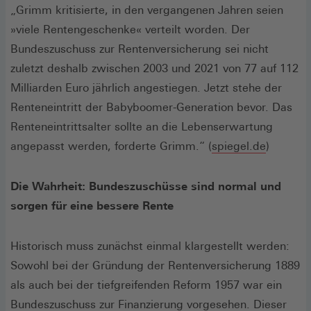
„Grimm kritisierte, in den vergangenen Jahren seien
»viele Rentengeschenke« verteilt worden. Der
Bundeszuschuss zur Rentenversicherung sei nicht
zuletzt deshalb zwischen 2003 und 2021 von 77 auf 112
Milliarden Euro jährlich angestiegen. Jetzt stehe der
Renteneintritt der Babyboomer-Generation bevor. Das
Renteneintrittsalter sollte an die Lebenserwartung
(Öffnet
angepasst werden, forderte Grimm.“ (
spiegel.de
)
in
einem
Die Wahrheit: Bundeszuschüsse sind normal und
neuen
sorgen für eine bessere Rente
Fenster)
Historisch muss zunächst einmal klargestellt werden:
Sowohl bei der Gründung der Rentenversicherung 1889
als auch bei der tiefgreifenden Reform 1957 war ein
Bundeszuschuss zur Finanzierung vorgesehen. Dieser