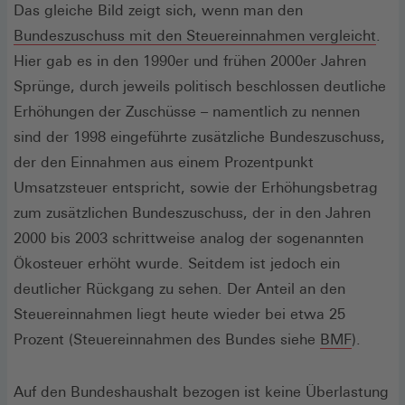
Das gleiche Bild zeigt sich, wenn man den
(Öff
Bundeszuschuss mit den Steuereinnahmen vergleicht
.
in
Hier gab es in den 1990er und frühen 2000er Jahren
ein
Sprünge, durch jeweils politisch beschlossen deutliche
neu
Erhöhungen der Zuschüsse – namentlich zu nennen
Fens
sind der 1998 eingeführte zusätzliche Bundeszuschuss,
der den Einnahmen aus einem Prozentpunkt
Umsatzsteuer entspricht, sowie der Erhöhungsbetrag
zum zusätzlichen Bundeszuschuss, der in den Jahren
2000 bis 2003 schrittweise analog der sogenannten
Ökosteuer erhöht wurde. Seitdem ist jedoch ein
deutlicher Rückgang zu sehen. Der Anteil an den
Steuereinnahmen liegt heute wieder bei etwa 25
(Öffnet
Prozent (Steuereinnahmen des Bundes siehe
BMF
).
in
einem
Auf den Bundeshaushalt bezogen ist keine Überlastung