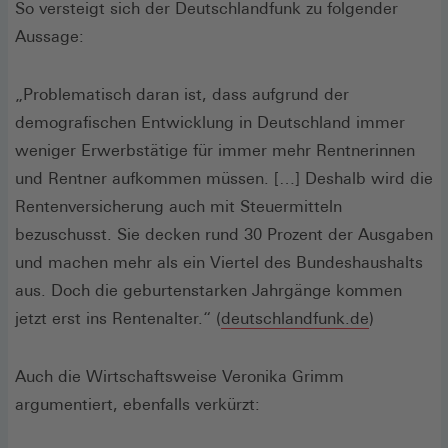
So versteigt sich der Deutschlandfunk zu folgender
Aussage:
„Problematisch daran ist, dass aufgrund der
demografischen Entwicklung in Deutschland immer
weniger Erwerbstätige für immer mehr Rentnerinnen
und Rentner aufkommen müssen. […] Deshalb wird die
Rentenversicherung auch mit Steuermitteln
bezuschusst. Sie decken rund 30 Prozent der Ausgaben
und machen mehr als ein Viertel des Bundeshaushalts
aus. Doch die geburtenstarken Jahrgänge kommen
(Öffnet
jetzt erst ins Rentenalter.“ (
deutschlandfunk.de
)
in
einem
Auch die Wirtschaftsweise Veronika Grimm
neuen
argumentiert, ebenfalls verkürzt:
Fenster)