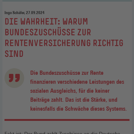
Ingo Schäfer, 27.09.2024
:
DIE WAHRHEIT: WARUM
BUNDESZUSCHÜSSE ZUR
RENTENVERSICHERUNG RICHTIG
SIND
Die Bundeszuschüsse zur Rente
finanzieren verschiedene Leistungen des
sozialen Ausgleichs, für die keiner
Beiträge zahlt. Das ist die Stärke, und
keinesfalls die Schwäche dieses Systems.
Fakt ist: Der Bund zahlt Zuschüsse an die Deutsche