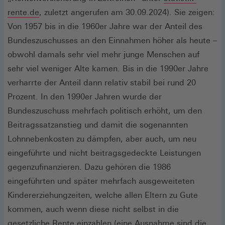
(Öffnet
rente.de
, zuletzt angerufen am 30.09.2024). Sie zeigen:
in
Von 1957 bis in die 1960er Jahre war der Anteil des
einem
Bundeszuschusses an den Einnahmen höher als heute –
neuen
obwohl damals sehr viel mehr junge Menschen auf
Fenster)
sehr viel weniger Alte kamen. Bis in die 1990er Jahre
verharrte der Anteil dann relativ stabil bei rund 20
Prozent. In den 1990er Jahren wurde der
Bundeszuschuss mehrfach politisch erhöht, um den
Beitragssatzanstieg und damit die sogenannten
Lohnnebenkosten zu dämpfen, aber auch, um neu
eingeführte und nicht beitragsgedeckte Leistungen
gegenzufinanzieren. Dazu gehören die 1986
eingeführten und später mehrfach ausgeweiteten
Kindererziehungzeiten, welche allen Eltern zu Gute
kommen, auch wenn diese nicht selbst in die
gesetzliche Rente einzahlen (eine Ausnahme sind die