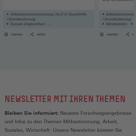
Arbeitslosenversicherung / ALG II / Sozialhilfe
Arbeitslosenversic
/ Grundsicherung
/ Grundsicherung
Soziale Ungleichheit
Mindestlohn
S
Soziale Sicherungssysteme
merken
teilen
merken
te
NEWSLETTER MIT IHREN THEMEN
Bleiben Sie informiert:
Neueste Forschungsergebnisse
und Infos zu den Themen Mitbestimmung, Arbeit,
Soziales, Wirtschaft. Unsere Newsletter können Sie