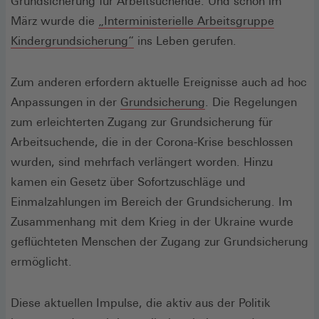
einem
Grundsicherung für Arbeitsuchende. Und schon im
neuen
März wurde die
„Interministerielle Arbeitsgruppe
(Öffnet
Fenster)
Kindergrundsicherung“
ins Leben gerufen.
in
einem
Zum anderen erfordern aktuelle Ereignisse auch ad hoc
neuen
(Öffnet
Anpassungen in der
Grundsicherung
. Die Regelungen
Fenster)
in
zum erleichterten Zugang zur Grundsicherung für
einem
Arbeitsuchende, die in der Corona-Krise beschlossen
neuen
wurden, sind mehrfach verlängert worden. Hinzu
Fenster)
kamen ein Gesetz über Sofortzuschläge und
Einmalzahlungen im Bereich der Grundsicherung. Im
Zusammenhang mit dem Krieg in der Ukraine wurde
geflüchteten Menschen der Zugang zur Grundsicherung
ermöglicht.
Diese aktuellen Impulse, die aktiv aus der Politik