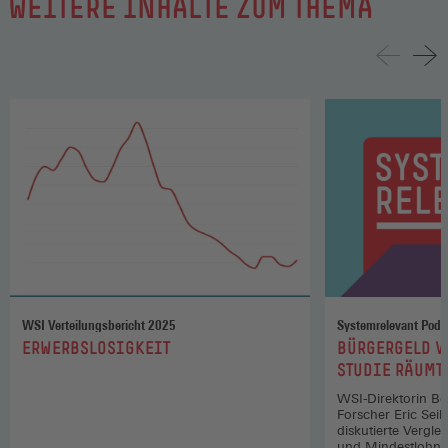
WEITERE INHALTE ZUM THEMA
WSI Verteilungsbericht 2025
Systemrelevant Podc
:
:
ERWERBSLOSIGKEIT
BÜRGERGELD V
STUDIE RÄUMT
WSI-Direktorin Be
Forscher Eric Seils
diskutierte Vergle
und Mindestlohn.