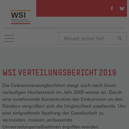
WSI
WSI
auf
auf
Facebook
Blue
(Öffnet
(Öffn
in
in
einem
eine
neuen
neue
Suchbegriff
Fenster)
Fenst
eingeben
WSI VERTEILUNGSBERICHT 2019
Die Einkommensungleichheit steigt auch nach ihrem
vorläufigen Höchststand im Jahr 2005 weiter an. Durch
eine zunehmende Konzentration der Einkommen an den
Rändern vergrößert sich die Ungleichheit zusehends. Um
eine tiefgreifende Spaltung der Gesellschaft zu
vermeiden, müssen umfassende
Umverteilungsmaßnahmen ergriffen werden.