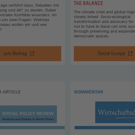
THE BALANCE
rage verführt dazu, Debatten mit
Jung und Alt“ zu deuten. Dabei
The climate crisis and global migr
entralen Konflikte woanders. Im
closely linked. Socio-ecological
s um zwei Fragen: Welches
transformation and advocacy for 
iveau wollen wir und wer
not to have to leave can only su
?
through preserving and expandi
democratic spaces.
zum Beitrag
Social Europe
Die
Climate
wahren
Refugees
Konfliktlinien
Are
der
Already
Rentenpolitik,
Here
zum
—
Beitrag
And
(Öffnet
Democrac
in
Hangs
einem
In
neuen
The
Fenster)
Balance,