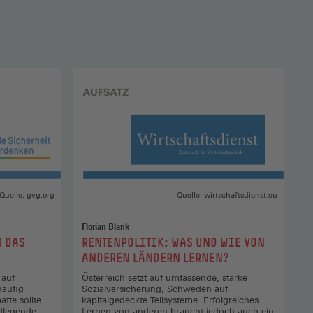
Quelle: gvg.org
Quelle: wirtschaftsdienst.eu
Florian Blank
:
R DAS
RENTENPOLITIK: WAS UND WIE VON
ANDEREN LÄNDERN LERNEN?
 auf
Österreich setzt auf umfassende, starke
häufig
Sozialversicherung, Schweden auf
tte sollte
kapitalgedeckte Teilsysteme. Erfolgreiches
ndlegende
Lernen von anderen braucht jedoch auch ein