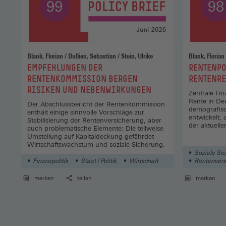
Blank, Florian / Dullien, Sebastian / Stein, Ulrike
Blank, Florian
:
:
EMPFEHLUNGEN DER
RENTENPO
RENTENKOMMISSION BERGEN
RENTENR
RISIKEN UND NEBENWIRKUNGEN
Zentrale Fin
Rente in De
Der Abschlussbericht der Rentenkommission
demografisc
enthält einige sinnvolle Vorschläge zur
entwickelt, 
Stabilisierung der Rentenversicherung, aber
der aktuell
auch problematische Elemente: Die teilweise
Umstellung auf Kapitaldeckung gefährdet
Wirtschaftswachstum und soziale Sicherung.
Soziale Si
Finanzpolitik
Staat / Politik
Wirtschaft
Rentenversi
merken
teilen
merken