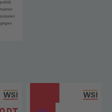
olitik
staaten
sozialen
 gegen