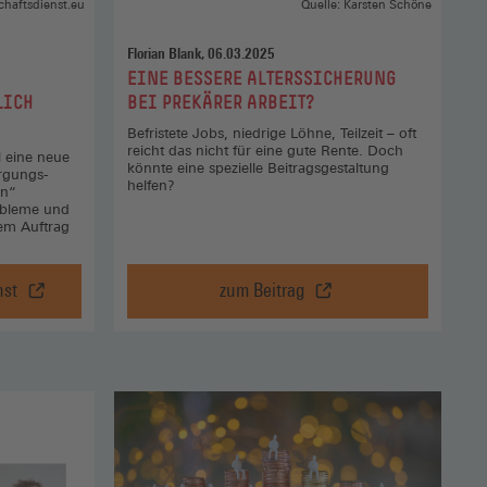
neuen
schaftsdienst.eu
Quelle: Karsten Schöne
Fenster)
Florian Blank, 06.03.2025
:
EINE BESSERE ALTERSSICHERUNG
LICH
BEI PREKÄRER ARBEIT?
Befristete Jobs, niedrige Löhne, Teilzeit – oft
reicht das nicht für eine gute Rente. Doch
 eine neue
könnte eine spezielle Beitragsgestaltung
rgungs-
helfen?
en“
obleme und
em Auftrag
nst
zum Beitrag
tik:
Eine
svertrag
bessere
Alterssicherung
bei
prekärer
Arbeit?,
tsdienst
zum
Beitrag