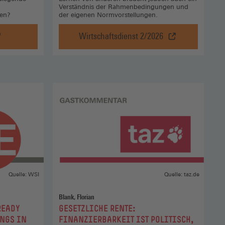
Verständnis der Rahmenbedingungen und
hen?
der eigenen Normvorstellungen.
Wirtschaftsdienst 2/2026
Rentenpolitik:
Was
und
wie
von
anderen
Ländern
ag
lernen?,
Wirtschaftsdienst
2/2026
(Öffnet
in
einem
Quelle: WSI
Quelle: taz.de
neuen
Fenster)
Blank, Florian
:
READY
GESETZLICHE RENTE:
ANGS IN
FINANZIERBARKEIT IST POLITISCH,