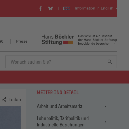
Information in English
WSI
WSI
Visit
auf
auf
our
Facebook
Bluesky
english
(Öffnet
(Öffnet
website
in
in
(Öffnet
Das WSI ist ein Institut
einem
einem
in
der Hans-Böckler-Stiftung
(
0
)
Presse
boeckler.de besuchen
neuen
neuen
einem
Fenster)
Fenster)
neuen
Fenster)
Suchbegriff
eingeben
WEITER INS DETAIL
teilen
Arbeit und Arbeitsmarkt
Lohnpolitik, Tarifpolitik und
Industrielle Beziehungen