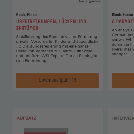
einem
Quelle: gew.de
neuen
Fenster)
Blank, Florian
Blank, Florian
:
:
ÜBERTREIBUNGEN, LÜCKEN UND
A PARADI
IRRTÜMER
An analysis 
German pens
Stabilisierung des Rentenniveaus, Förderung
shows: While
privater Vorsorge für Kinder und Jugendliche
dominate th
…: Die Bundesregierung hat eine ganze
liberal mean
Reihe von Vorhaben zur Rente – sinnvolle
stronger.
und unnütze. WSI-Experte Florian Blank gibt
eine Einordnung.
Download (pdf)
Übertreibungen,
Lücken
und
Irrtümer,
Download
(pdf)
(Öffnet
in