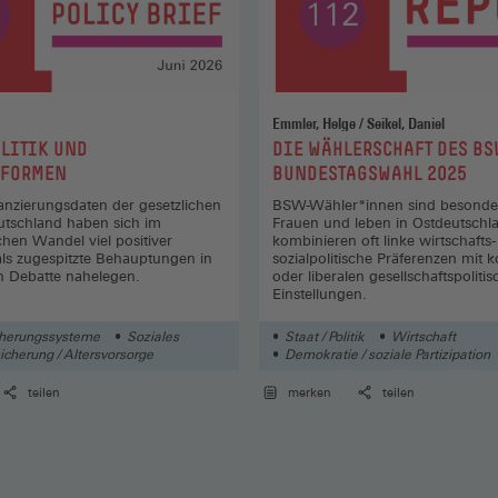
Emmler, Helge / Seikel, Daniel
:
LITIK UND
DIE WÄHLERSCHAFT DES BS
EFORMEN
BUNDESTAGSWAHL 2025
anzierungsdaten der gesetzlichen
BSW-Wähler*innen sind besonde
utschland haben sich im
Frauen und leben in Ostdeutschla
hen Wandel viel positiver
kombinieren oft linke wirtschafts
als zugespitzte Behauptungen in
sozialpolitische Präferenzen mit 
en Debatte nahelegen.
oder liberalen gesellschaftspoliti
Einstellungen.
cherungssysteme
Soziales
Staat / Politik
Wirtschaft
cherung / Altersvorsorge
Demokratie / soziale Partizipation
teilen
merken
teilen