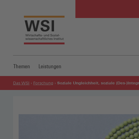
Themen
Leistungen
Soziale Ungleichheit, soziale (Des-)Integ
Das WSI
Forschung