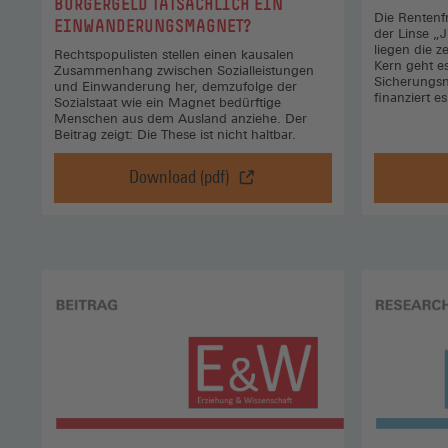
BÜRGERGELD TATSÄCHLICH EIN
Die Rentenf
EINWANDERUNGSMAGNET?
der Linse „
liegen die z
Rechtspopulisten stellen einen kausalen
Kern geht e
Zusammenhang zwischen Sozialleistungen
Sicherungsn
und Einwanderung her, demzufolge der
finanziert es
Sozialstaat wie ein Magnet bedürftige
Menschen aus dem Ausland anziehe. Der
Beitrag zeigt: Die These ist nicht haltbar.
Download (pdf)
Rechte
Mythen:
Ist
das
Bürgergeld
tatsächlich
ein
Einwanderungsmagnet?,
Download
(pdf)
(Öffnet
in