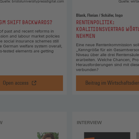
Social
Quelle: bristoluniversitypressdigital.com
Quelle: wirt
Europe
(Öffnet
Blank, Florian / Schäfer, Ingo
in
:
GM SHIFT BACKWARDS?
RENTENPOLITIK:
einem
KOALITIONSVERTRAG WÖRT
of past and recent reforms in
neuen
NEHMEN
ion and labour market policies
Fenster)
 social insurance schemes still
Eine neue Rentenkommission soll
e German welfare system overall,
„Kenngröße für ein Gesamtverso
s-tested elements are getting
Niveau über alle drei Rentensäul
erarbeiten. Welche Chancen, Pr
Herausforderungen sind mit dies
verbunden?
Open access
Beitrag im Wirtschaftsdie
A
Rentenpoli
paradigm
Koalition
shift
wörtlich
backwards?
nehmen,
,
Beitrag
Open
im
access
Wirtschaf
(Öffnet
(Öffnet