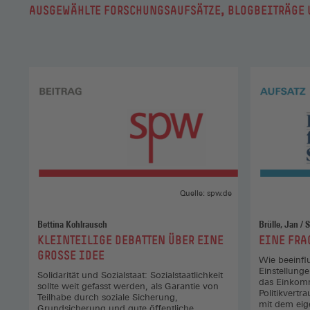
AUSGEWÄHLTE FORSCHUNGSAUFSÄTZE, BLOGBEITRÄGE 
Quelle: spw.de
Bettina Kohlrausch
Brülle, Jan /
:
:
KLEINTEILIGE DEBATTEN ÜBER EINE
EINE FRA
GROSSE IDEE
Wie beeinfl
Einstellung
Solidarität und Sozialstaat: Sozialstaatlichkeit
das Einkom
sollte weit gefasst werden, als Garantie von
Politikvertr
Teilhabe durch soziale Sicherung,
mit dem eig
Grundsicherung und gute öffentliche