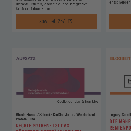
entscheiden
Infrastrukturen, damit sie ihre integrative
Kraft entfalten kann.
spw Heft 267
Kleinteilige
Debatten
über
eine
große
Idee,
spw
Heft
267
(Öffnet
in
einem
neuen
Quelle: duncker & humblot
Fenster)
Blank, Florian / Schmitz-Kießler, Jutta / Windscheid-
Logeay, Camill
Profeta, Eike
:
DIE WAHR
:
RECHTE MYTHEN: IST DAS
RENTENPO