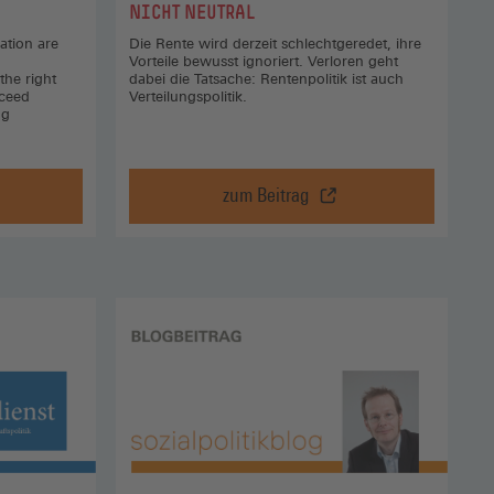
NICHT NEUTRAL
ation are
Die Rente wird derzeit schlechtgeredet, ihre
Vorteile bewusst ignoriert. Verloren geht
the right
dabei die Tatsache: Rentenpolitik ist auch
cceed
Verteilungspolitik.
ng
zum Beitrag
Gesetzliche
Rente:
Finanzierbarkeit
ist
politisch,
nicht
neutral,
y
zum
Beitrag
(Öffnet
in
einem