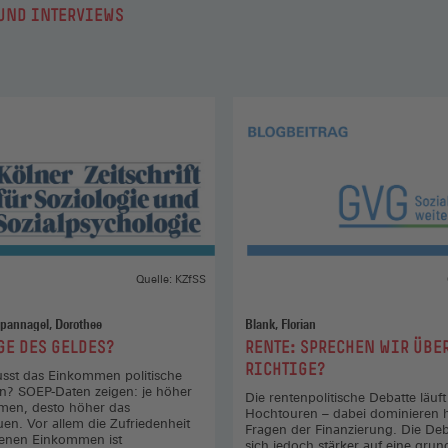
UND INTERVIEWS
Quelle: KZfSS
 Spannagel, Dorothee
Blank, Florian
:
GE DES GELDES?
RENTE: SPRECHEN WIR ÜBE
RICHTIGE?
usst das Einkommen politische
en? SOEP-Daten zeigen: je höher
Die rentenpolitische Debatte läuft
men, desto höher das
Hochtouren – dabei dominieren 
auen. Vor allem die Zufriedenheit
Fragen der Finanzierung. Die Deba
enen Einkommen ist
sich jedoch stärker auf eine gru