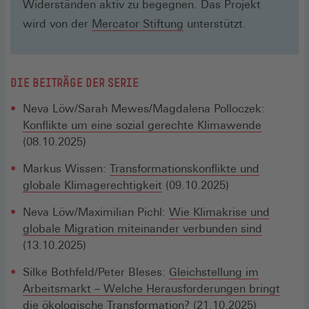
Widerständen aktiv zu begegnen. Das Projekt
(Öffnet
wird von der
Mercator Stiftung
unterstützt.
in
einem
neuen
DIE BEITRÄGE DER SERIE
Fenster)
Neva Löw/Sarah Mewes/Magdalena Polloczek:
Konflikte um eine sozial gerechte Klimawende
(08.10.2025)
Markus Wissen:
Transformationskonflikte und
globale Klimagerechtigkeit
(09.10.2025)
Neva Löw/Maximilian Pichl:
Wie Klimakrise und
globale Migration miteinander verbunden sind
(13.10.2025)
Silke Bothfeld/Peter Bleses:
Gleichstellung im
Arbeitsmarkt – Welche Herausforderungen bringt
die ökologische Transformation?
(21.10.2025)