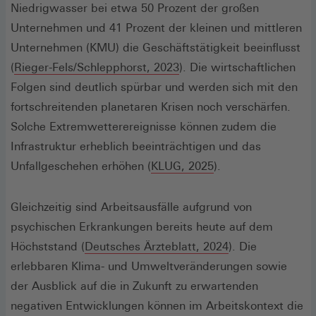
Niedrigwasser bei etwa 50 Prozent der großen
Unternehmen und 41 Prozent der kleinen und mittleren
Unternehmen (KMU) die Geschäftstätigkeit beeinflusst
(Öffnet
(
Rieger-Fels/Schlepphorst, 2023
). Die wirtschaftlichen
in
Folgen sind deutlich spürbar und werden sich mit den
einem
fortschreitenden planetaren Krisen noch verschärfen.
neuen
Solche Extremwetterereignisse können zudem die
Fenster)
Infrastruktur erheblich beeinträchtigen und das
Unfallgeschehen erhöhen (
KLUG, 2025
).
Gleichzeitig sind Arbeitsausfälle aufgrund von
psychischen Erkrankungen bereits heute auf dem
(Öffnet
Höchststand (
Deutsches Ärzteblatt, 2024
). Die
in
erlebbaren Klima- und Umweltveränderungen sowie
einem
der Ausblick auf die in Zukunft zu erwartenden
neuen
negativen Entwicklungen können im Arbeitskontext die