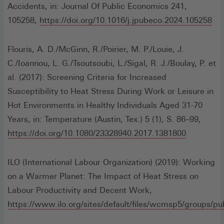
Fenster)
Accidents, in: Journal Of Public Economics 241,
(Öf
105258,
https://doi.org/10.1016/j.jpubeco.2024.105258
in
ei
Flouris, A. D./McGinn, R./Poirier, M. P./Louie, J.
ne
C./Ioannou, L. G./Tsoutsoubi, L./Sigal, R. J./Boulay, P. et
Fen
al. (2017): Screening Criteria for Increased
Susceptibility to Heat Stress During Work or Leisure in
Hot Environments in Healthy Individuals Aged 31-70
Years, in: Temperature (Austin, Tex.) 5 (1), S. 86–99,
(Öffnet
https://doi.org/10.1080/23328940.2017.1381800
in
einem
ILO (International Labour Organization) (2019): Working
neuen
on a Warmer Planet: The Impact of Heat Stress on
Fenster)
Labour Productivity and Decent Work,
https://www.ilo.org/sites/default/files/wcmsp5/group
(Öffnet