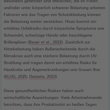
einem
Besonders gefährdet sind Menschen, die im Freien
neuen
und/oder unter körperlich schwerer Belastung arbeiten.
Fenster)
Faktoren wie das Tragen von Schutzkleidung können
die Belastung weiter verstärken. Hinzu kommt ein
erhöhtes Unfallrisiko durch körperliche Symptome wie
Schwindel, schwitzige Hände oder beschlagene
(Öffnet
Brillengläser (
Bauer et al., 2022
). Zusätzlich zur
in
Hitzebelastung haben Außenarbeitende durch die
einem
Klimakrise auch eine stärkere Belastung durch UV-
neuen
Strahlung und tragen damit ein erhöhtes Risiko für
Fenster)
Hautkrebs und Augenerkrankungen wie Grauen Star
(Öffnet
(Öffnet
(
KLUG, 2025
;
Destatis, 2023
).
in
in
einem
einem
Diese gesundheitlichen Risiken haben auch
neuen
neuen
wirtschaftliche Auswirkungen: Viele Arbeitnehmende
Fenster)
Fenster)
berichten, dass ihre Produktivität an heißen Tagen