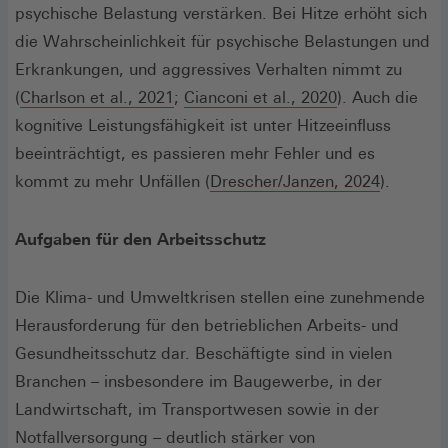
Fenster)
psychische Belastung verstärken. Bei Hitze erhöht sich
die Wahrscheinlichkeit für psychische Belastungen und
Erkrankungen, und aggressives Verhalten nimmt zu
(Öffnet
(Öffnet
(
Charlson et al., 2021
;
Cianconi et al., 2020
). Auch die
in
in
kognitive Leistungsfähigkeit ist unter Hitzeeinfluss
einem
einem
beeinträchtigt, es passieren mehr Fehler und es
neuen
neuen
(Öffnet
kommt zu mehr Unfällen (
Drescher/Janzen, 2024
).
Fenster)
Fenster)
in
einem
Aufgaben für den Arbeitsschutz
neuen
Fenster)
Die Klima- und Umweltkrisen stellen eine zunehmende
Herausforderung für den betrieblichen Arbeits- und
Gesundheitsschutz dar. Beschäftigte sind in vielen
Branchen – insbesondere im Baugewerbe, in der
Landwirtschaft, im Transportwesen sowie in der
Notfallversorgung – deutlich stärker von