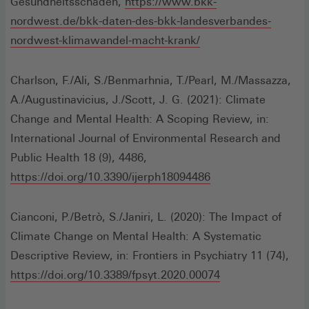
Gesundheitsschäden,
https://www.bkk-
nordwest.de/bkk-daten-des-bkk-landesverbandes-
(Öffnet
nordwest-klimawandel-macht-krank/
in
einem
Charlson, F./Ali, S./Benmarhnia, T./Pearl, M./Massazza,
neuen
A./Augustinavicius, J./Scott, J. G. (2021): Climate
Fenster)
Change and Mental Health: A Scoping Review, in:
International Journal of Environmental Research and
Public Health 18 (9), 4486,
(Öffnet
https://doi.org/10.3390/ijerph18094486
in
einem
Cianconi, P./Betrò, S./Janiri, L. (2020): The Impact of
neuen
Climate Change on Mental Health: A Systematic
Fenster)
Descriptive Review, in: Frontiers in Psychiatry 11 (74),
(Öffnet
https://doi.org/10.3389/fpsyt.2020.00074
in