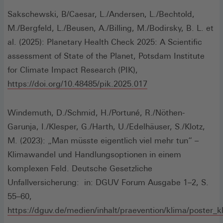
einem
Sakschewski, B/Caesar, L./Andersen, L./Bechtold,
neuen
M./Bergfeld, L./Beusen, A./Billing, M./Bodirsky, B. L. et
Fenster)
al. (2025): Planetary Health Check 2025: A Scientific
assessment of State of the Planet, Potsdam Institute
for Climate Impact Research (PIK),
(Öffnet
https://doi.org/10.48485/pik.2025.017
in
einem
Windemuth, D./Schmid, H./Portuné, R./Nöthen-
neuen
Garunja, I./Klesper, G./Harth, U./Edelhäuser, S./Klotz,
Fenster)
M. (2023): „Man müsste eigentlich viel mehr tun“ –
Klimawandel und Handlungsoptionen in einem
komplexen Feld. Deutsche Gesetzliche
Unfallversicherung: in: DGUV Forum Ausgabe 1–2, S.
55–60,
https://dguv.de/medien/inhalt/praevention/klima/poster