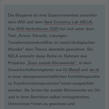
(Öffnet
in
einem
Die Blogserie ist eine Zusammenarbeit zwischen
neuen
(Öffnet
dem WSI und dem
Next Economy Lab (NELA)
.
Fenster)
(Öffnet
in
Das
WSI-Herbstforum 2025
hat sich unter dem
in
einem
Titel „Krisen, Kämpfe, Lösungen:
einem
neuen
Transformationskonflikte im sozial-ökologischen
neuen
Fenster)
Wandel“ dem Thema ebenfalls gewidmet. Bei
Fenster)
NELA entsteht diese Reihe im Rahmen des
(Öffnet
Projektes
„Team soziale Klimawende“
, in dem
in
(Öffnet
(Öffn
Gewerkschaftsmitglieder aus
IG Metall
und
ver.di
einem
in
in
in einer übergewerkschaftlichen Fortbildungsreihe
neuen
einem
eine
zu Transformationspromotor*innen ausgebildet
Fenster)
neuen
neue
werden. Sie lernen die soziale Klimawende vor Ort
Fenster)
Fenst
und in ihren Betrieben selbst mitzugestalten,
Unterstützer*innen zu gewinnen und