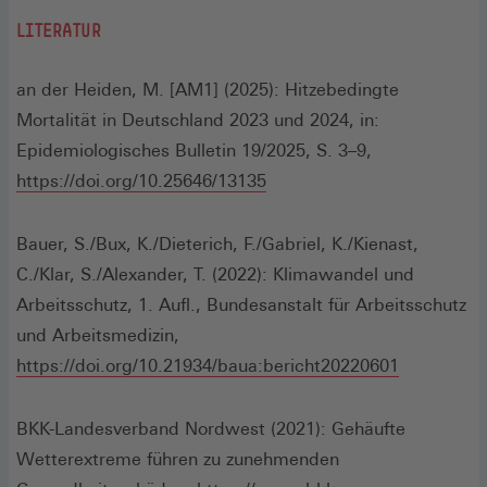
LITERATUR
an der Heiden, M. [AM1] (2025): Hitzebedingte
Mortalität in Deutschland 2023 und 2024, in:
Epidemiologisches Bulletin 19/2025, S. 3–9,
(Öffnet
https://doi.org/10.25646/13135
in
einem
Bauer, S./Bux, K./Dieterich, F./Gabriel, K./Kienast,
neuen
C./Klar, S./Alexander, T. (2022): Klimawandel und
Fenster)
Arbeitsschutz, 1. Aufl., Bundesanstalt für Arbeitsschutz
und Arbeitsmedizin,
(Öffnet
https://doi.org/10.21934/baua:bericht20220601
in
einem
BKK-Landesverband Nordwest (2021): Gehäufte
neuen
Wetterextreme führen zu zunehmenden
Fenster)