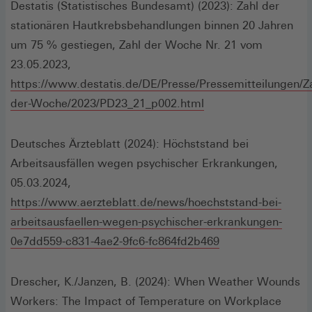
einem
Destatis (Statistisches Bundesamt) (2023): Zahl der
neuen
stationären Hautkrebsbehandlungen binnen 20 Jahren
Fenster)
um 75 % gestiegen, Zahl der Woche Nr. 21 vom
23.05.2023,
https://www.destatis.de/DE/Presse/Pressemitteilungen/Za
(Öffnet
der-Woche/2023/PD23_21_p002.html
in
einem
Deutsches Ärzteblatt (2024): Höchststand bei
neuen
Arbeitsausfällen wegen psychischer Erkrankungen,
Fenster)
05.03.2024,
https://www.aerzteblatt.de/news/hoechststand-bei-
arbeitsausfaellen-wegen-psychischer-erkrankungen-
(Öffnet
0e7dd559-c831-4ae2-9fc6-fc864fd2b469
in
einem
Drescher, K./Janzen, B. (2024): When Weather Wounds
neuen
Workers: The Impact of Temperature on Workplace