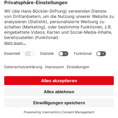
Dr. Marischa Fast
ist als
Erziehungswissenschaftlerin bei KLUG, der
Deutschen Allianz Klimawandel und
Gesundheit e.V., verantwortlich für
transformative Bildungsprozesse. Dabei
gestaltet sie Bildungsformate in Aus-, Fort-
und Weiterbildung von Menschen in
Gesundheitsberufen und in der betrieblichen
Gesundheitsförderung.
marischa.fast@klimawandel-gesundheit.de
Dr. Stefanie Bühn
ist
Gesundheitswissenschaftlerin und befasst
sich mit den Auswirkungen des
Klimawandels auf die Arbeitswelt. Sie