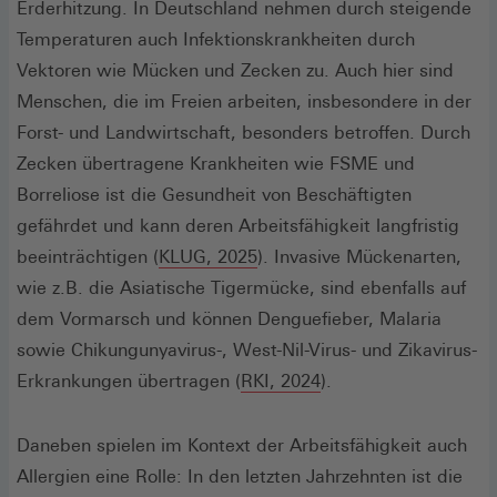
neuen
Erderhitzung. In Deutschland nehmen durch steigende
Fenster)
Temperaturen auch Infektionskrankheiten durch
Vektoren wie Mücken und Zecken zu. Auch hier sind
Menschen, die im Freien arbeiten, insbesondere in der
Forst- und Landwirtschaft, besonders betroffen. Durch
Zecken übertragene Krankheiten wie FSME und
Borreliose ist die Gesundheit von Beschäftigten
gefährdet und kann deren Arbeitsfähigkeit langfristig
(Öffnet
beeinträchtigen (
KLUG, 2025
). Invasive Mückenarten,
in
wie z.B. die Asiatische Tigermücke, sind ebenfalls auf
einem
dem Vormarsch und können Denguefieber, Malaria
neuen
sowie Chikungunyavirus-, West-Nil-Virus- und Zikavirus-
Fenster)
(Öffnet
Erkrankungen übertragen (
RKI, 2024
).
in
einem
Daneben spielen im Kontext der Arbeitsfähigkeit auch
neuen
Allergien eine Rolle: In den letzten Jahrzehnten ist die