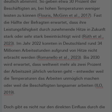
deutlich abnimmt. So geben etwa 30 Prozent der
Beschäftigten an, bei hohen Temperaturen weniger
(Öffnet
leisten zu können (
Flouris, McGinn et al., 2017
). Fast
in
die Hälfte der Befragten erwartet, dass ihre
einem
Leistungsfähigkeit durch zunehmende Hitze in Zukunft
neuen
stark oder sehr stark beeinträchtigt wird (
Rüth et al.,
(Öffnet
Fenster)
2023
). Im Jahr 2022 konnten in Deutschland rund 34
in
Millionen Arbeitsstunden aufgrund von Hitze nicht
einem
(Öffnet
erbracht werden (
Romanello et al., 2023
). Bis 2030
neuen
in
wird erwartet, dass weltweit mehr als zwei Prozent
Fenster)
einem
der Arbeitszeit jährlich verloren geht – entweder weil
neuen
die Temperaturen das Arbeiten unmöglich machen
Fenster)
oder weil die Beschäftigten langsamer arbeiten (
ILO,
(Öffnet
2019
).
in
einem
Doch gibt es nicht nur den direkten Einfluss durch die