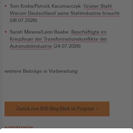
Tom Krebs/Patrick Kaczmarczyk:
Grüner Stahl:
Warum Deutschland seine Stahlindustrie braucht
(08.07.2026)
Sarah Mewes/Leon Raabe:
Beschäftigte im
Kreuzfeuer der Transformationskonflikte der
Automobilindustrie
(24.07.2026)
weitere Beiträge in Vorbereitung
Zurück zum WSI-Blog Work on Progress
AUTORINNEN