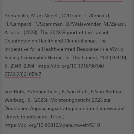
Fenster)
in
eine
Romanello, M./di Napoli, C./Green, C./Kennard,
neue
H./Lampard, P./Scamman, D./Walawender, M./Zakari,
Fenst
A. et al. (2023): The 2023 Report of the Lancet
Countdown on Health and Climatchange: The
Imperative for a Health-centred Response in a World
Facing Irreversible Harms, in: The Lancet, 402 (10419),
S. 2346–2394,
https://doi.org/10.1016/S0140-
(Öffnet
6736(23)01859-7
in
einem
von Rüth, P./Schönthaler, K./von Rüth, P./von Andrian-
neuen
Werburg, S. (2023): Monitoringbericht 2023 zur
Fenster)
Deutschen Anpassungsstrategie an den Klimawandel,
Umweltbundesamt (Hrsg.),
(Öffnet
https://doi.org/10.60810/openumwelt-5318
in