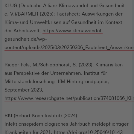
in
KLUG (Deutsche Allianz Klimawandel und Gesundheit
einem
e. V.)/BARMER (2025): Factsheet: Auswirkungen der
neuen
Klima- und Umweltkrisen auf Gesundheit im Kontext
Fenster)
der Arbeitswelt,
https://www.klimawandel-
gesundheit.de/wp-
content/uploads/2025/03/20250306_Factsheet_Auswirkung
(Öffnet
in
Rieger-Fels, M./Schlepphorst, S. (2023): Klimarisiken
einem
aus Perspektive der Unternehmen. Institut für
neuen
Mittelstandsforschung: IfM-Hintergrundpapier,
Fenster)
September 2023,
https://www.researchgate.net/publication/374081066_Kl
(Öffnet
in
RKI (Robert Koch-Institut) (2024):
einem
Infektionsepidemiologisches Jahrbuch meldepflichtiger
neuen
(Öffn
Krankheiten für 2021,
https://doi.org/10.25646/10143