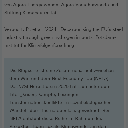
von Agora Energiewende, Agora Verkehrswende und
Stiftung Klimaneutralität.
Verpoort, P., et al. (2024): Decarbonising the EU’s steel
industry through green hydrogen imports. Potsdam-
Institut für Klimafolgenforschung.
Die Blogserie ist eine Zusammenarbeit zwischen
(Öffnet
dem WSI und dem
Next Economy Lab (NELA)
.
(Öffnet
in
Das
WSI-Herbstforum 2025
hat sich unter dem
in
einem
Titel „Krisen, Kämpfe, Lösungen:
einem
neuen
Transformationskonflikte im sozial-ökologischen
neuen
Fenster)
Wandel“ dem Thema ebenfalls gewidmet. Bei
Fenster)
NELA entsteht diese Reihe im Rahmen des
(Öffnet
Projektes
„Team soziale Klimawende“
, in dem