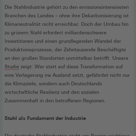
Die Stahlindustrie gehört zu den emissionsintensivsten
Branchen des Landes – ohne ihre Dekarbonisierung ist
Klimaneutralität nicht erreichbar. Doch der Umbau hin
zu grünem Stahl erfordert milliardenschwere
Investitionen und einen grundlegenden Wandel der
Produktionsprozesse, der Zehntausende Beschäftigte
an den großen Standorten unmittelbar betrifft. Unsere
(Öffnet
Studie
zeigt: Wer statt auf diese Transformation auf
in
eine Verlagerung ins Ausland setzt, gefährdet nicht nur
einem
die Klimaziele, sondern auch Deutschlands
neuen
wirtschaftliche Resilienz und den sozialen
Fenster)
Zusammenhalt in den betroffenen Regionen.
Stahl als Fundament der Industrie
Die deutsche Stahlindustrie steht am Beginn wichtiger