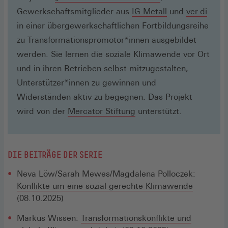
in
(Öffnet
(Öffn
Gewerkschaftsmitglieder aus
IG Metall
und
ver.di
einem
in
in
in einer übergewerkschaftlichen Fortbildungsreihe
neuen
einem
eine
zu Transformationspromotor*innen ausgebildet
Fenster)
neuen
neue
werden. Sie lernen die soziale Klimawende vor Ort
Fenster)
Fenst
und in ihren Betrieben selbst mitzugestalten,
Unterstützer*innen zu gewinnen und
Widerständen aktiv zu begegnen. Das Projekt
(Öffnet
wird von der
Mercator Stiftung
unterstützt.
in
einem
neuen
DIE BEITRÄGE DER SERIE
Fenster)
Neva Löw/Sarah Mewes/Magdalena Polloczek:
Konflikte um eine sozial gerechte Klimawende
(08.10.2025)
Markus Wissen:
Transformationskonflikte und