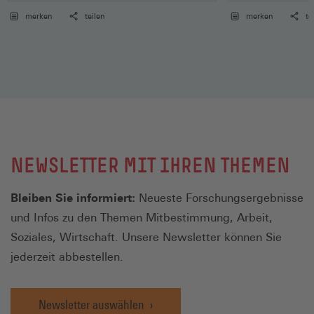
Rentenversicherung / Altersvorsorge
Arbeitsmarktpolit
merken
teilen
merken
te
NEWSLETTER MIT IHREN THEMEN
Bleiben Sie informiert:
Neueste Forschungsergebnisse
und Infos zu den Themen Mitbestimmung, Arbeit,
Soziales, Wirtschaft. Unsere Newsletter können Sie
jederzeit abbestellen.
Newsletter auswählen