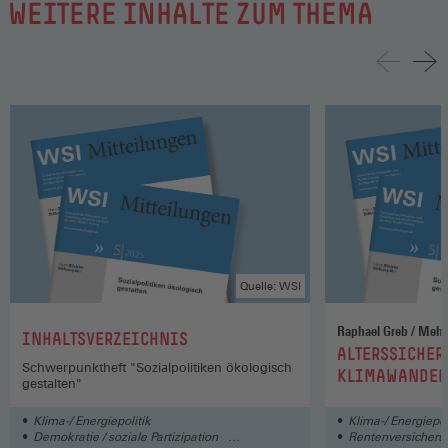
WEITERE INHALTE ZUM THEMA
Quelle: WSI
Raphael 
:
INHALTSVERZEICHNIS
:
ALTERSSICHER
Schwerpunktheft "Sozialpolitiken ökologisch
KLIMAWANDEL
gestalten"
Klima-/ Energiepolitik
Klima-/ Energiepol
Demokratie / soziale Partizipation
Rentenversicherun