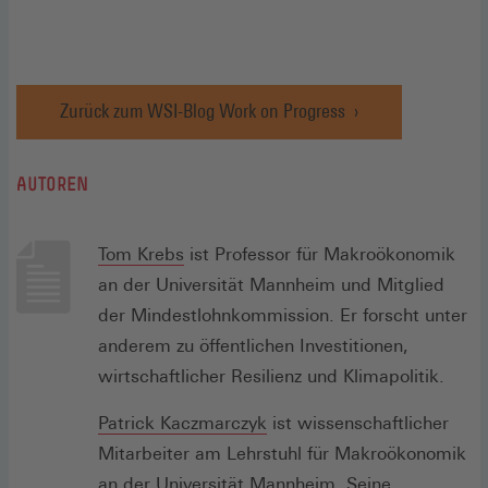
Zurück zum WSI-Blog Work on Progress
AUTOREN
(Öffnet
Tom Krebs
ist Professor für Makroökonomik
in
an der Universität Mannheim und Mitglied
einem
der Mindestlohnkommission. Er forscht unter
neuen
anderem zu öffentlichen Investitionen,
Fenster)
wirtschaftlicher Resilienz und Klimapolitik.
Patrick Kaczmarczyk
ist wissenschaftlicher
Mitarbeiter am Lehrstuhl für Makroökonomik
an der Universität Mannheim. Seine